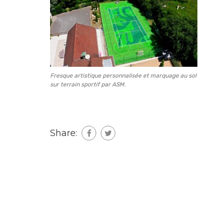
Fresque artistique personnalisée et marquage au sol
sur terrain sportif par ASM.
Share: