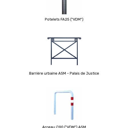
Potelets FA25 ("VDM")
Barrière urbaine ASM – Palais de Justice
Arceau ∅90 ("VDM") ASM