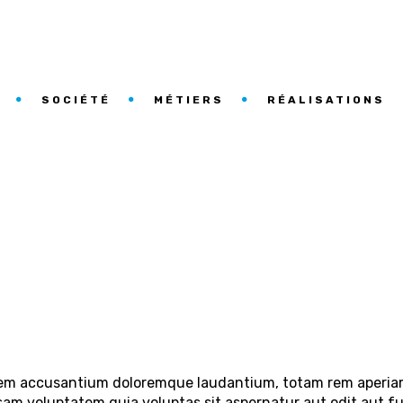
SOCIÉTÉ
MÉTIERS
RÉALISATIONS
atem accusantium doloremque laudantium, totam rem aperiam, 
sam voluptatem quia voluptas sit aspernatur aut odit aut f