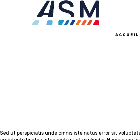
ACCUEIL
MEET & AGREE
Sed ut perspiciatis unde omnis iste natus error sit volupt
architecto beatae vitae dicta sunt explicabo. Nemo enim ip