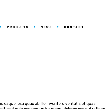
PRODUITS
NEWS
CONTACT
eaque ipsa quae ab illo inventore veritatis et quasi
ugit, sed quia consequuntur magni dolores eos qui ratione